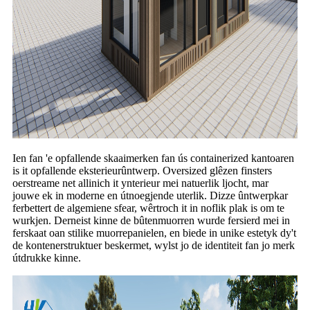
Ien fan 'e opfallende skaaimerken fan ús containerized kantoaren
is it opfallende eksterieurûntwerp. Oversized glêzen finsters
oerstreame net allinich it ynterieur mei natuerlik ljocht, mar
jouwe ek in moderne en útnoegjende uterlik. Dizze ûntwerpkar
ferbettert de algemiene sfear, wêrtroch it in noflik plak is om te
wurkjen. Derneist kinne de bûtenmuorren wurde fersierd mei in
ferskaat oan stilike muorrepanielen, en biede in unike estetyk dy't
de kontenerstruktuer beskermet, wylst jo de identiteit fan jo merk
útdrukke kinne.