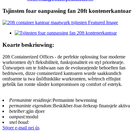
Tsjinsten foar oanpassing fan 20ft kontenerkantoar
Koarte beskriuwing:
20ft Containerized Offices - de perfekte oplossing foar moderne
wurkromten dy't fleksibiliteit, funksjonaliteit en styl prioritearje.
Ûntwurpen om te foldwaan oan de evoluearjende behoeften fan
bedriuwen, dizze containerized kantoaren wurde saakkundich
omfoarme ta twa ûnôfhinklike wurkromten, wêrtroch effisjint
gebrûk fan romte sûnder kompromissen op comfort of estetyk.
Permaninte residinsje:
Permaninte bewenning
permaninte eigendom:
Beskikber-foar-ferkeap finansjele aktiva
betelber:
gjin djoer
oanpast:
modul
snel boud:
Stjoer e-mail nei ús