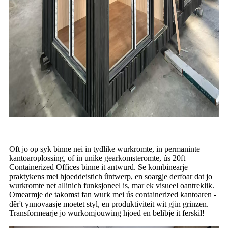
Oft jo op syk binne nei in tydlike wurkromte, in permaninte
kantoaroplossing, of in unike gearkomsteromte, ús 20ft
Containerized Offices binne it antwurd. Se kombinearje
praktykens mei hjoeddeistich ûntwerp, en soargje derfoar dat jo
wurkromte net allinich funksjoneel is, mar ek visueel oantreklik.
Omearmje de takomst fan wurk mei ús containerized kantoaren -
dêr't ynnovaasje moetet styl, en produktiviteit wit gjin grinzen.
Transformearje jo wurkomjouwing hjoed en belibje it ferskil!