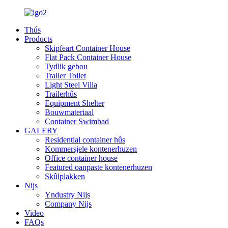
Thús
Products
Skipfeart Container House
Flat Pack Container House
Tydlik gebou
Trailer Toilet
Light Steel Villa
Trailerhûs
Equipment Shelter
Bouwmateriaal
Container Swimbad
GALERY
Residential container hûs
Kommersjele kontenerhuzen
Office container house
Featured oanpaste kontenerhuzen
Skûlplakken
Nijs
Yndustry Nijs
Company Nijs
Video
FAQs