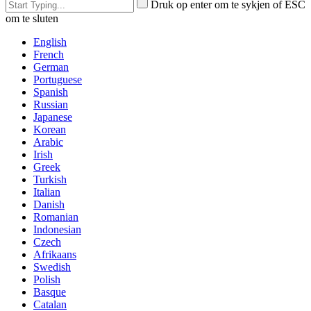
Druk op enter om te sykjen of ESC
om te sluten
English
French
German
Portuguese
Spanish
Russian
Japanese
Korean
Arabic
Irish
Greek
Turkish
Italian
Danish
Romanian
Indonesian
Czech
Afrikaans
Swedish
Polish
Basque
Catalan