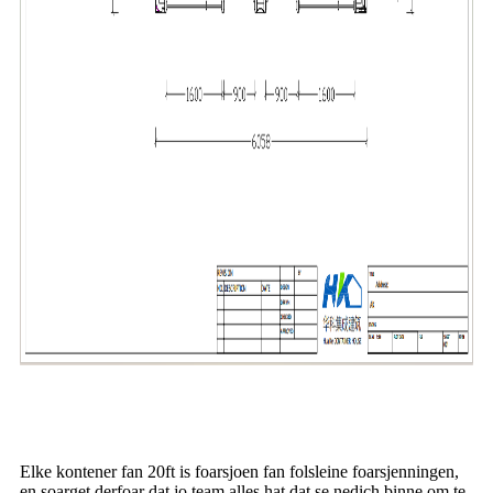
Elke kontener fan 20ft is foarsjoen fan folsleine foarsjenningen,
en soarget derfoar dat jo team alles hat dat se nedich binne om te