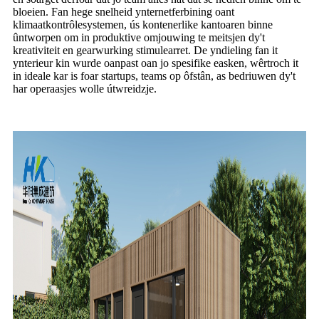
bloeien. Fan hege snelheid ynternetferbining oant
klimaatkontrôlesystemen, ús kontenerlike kantoaren binne
ûntworpen om in produktive omjouwing te meitsjen dy't
kreativiteit en gearwurking stimulearret. De yndieling fan it
ynterieur kin wurde oanpast oan jo spesifike easken, wêrtroch it
in ideale kar is foar startups, teams op ôfstân, as bedriuwen dy't
har operaasjes wolle útwreidzje.