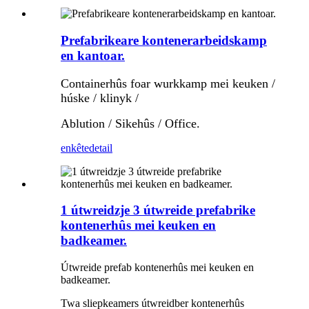
Prefabrikeare kontenerarbeidskamp
en kantoar.
Containerhûs foar wurkkamp mei keuken /
húske / klinyk /
Ablution / Sikehûs / Office.
enkête
detail
1 útwreidzje 3 útwreide prefabrike
kontenerhûs mei keuken en
badkeamer.
Útwreide prefab kontenerhûs mei keuken en
badkeamer.
Twa sliepkeamers útwreidber kontenerhûs