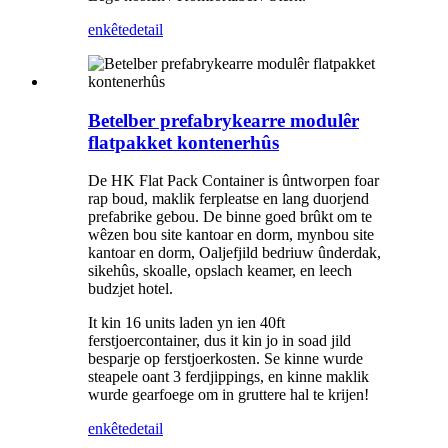
enkête
detail
Betelber prefabrykearre modulêr
flatpakket kontenerhûs
De HK Flat Pack Container is ûntworpen foar
rap boud, maklik ferpleatse en lang duorjend
prefabrike gebou. De binne goed brûkt om te
wêzen bou site kantoar en dorm, mynbou site
kantoar en dorm, Oaljefjild bedriuw ûnderdak,
sikehûs, skoalle, opslach keamer, en leech
budzjet hotel.
It kin 16 units laden yn ien 40ft
ferstjoercontainer, dus it kin jo in soad jild
besparje op ferstjoerkosten. Se kinne wurde
steapele oant 3 ferdjippings, en kinne maklik
wurde gearfoege om in gruttere hal te krijen!
enkête
detail