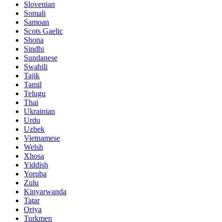
Slovenian
Somali
Samoan
Scots Gaelic
Shona
Sindhi
Sundanese
Swahili
Tajik
Tamil
Telugu
Thai
Ukrainian
Urdu
Uzbek
Vietnamese
Welsh
Xhosa
Yiddish
Yoruba
Zulu
Kinyarwanda
Tatar
Oriya
Turkmen