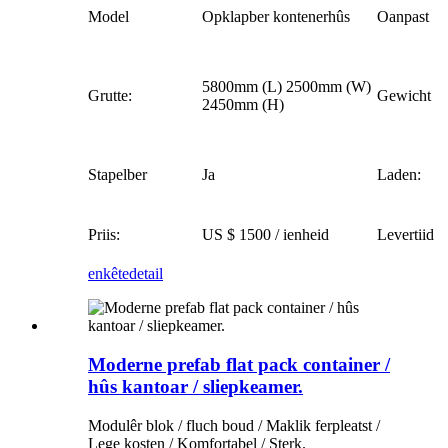
Model
Opklapber kontenerhûs
Oanpast
5800mm (L) 2500mm (W)
Grutte:
Gewicht
2450mm (H)
Stapelber
Ja
Laden:
Priis:
US $ 1500 / ienheid
Levertiid
enkête
detail
Moderne prefab flat pack container /
hûs kantoar / sliepkeamer.
Modulêr blok / fluch boud / Maklik ferpleatst /
Lege kosten / Komfortabel / Sterk.