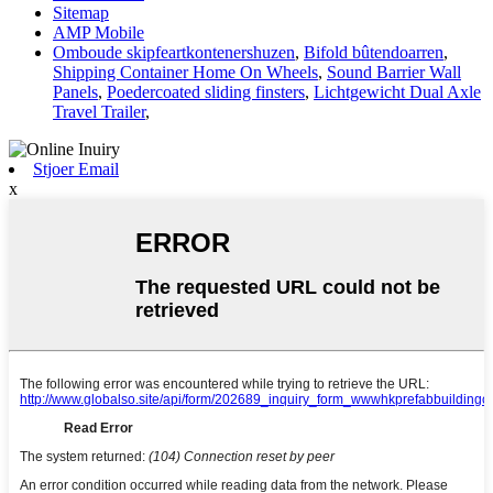
Sitemap
AMP Mobile
Omboude skipfeartkontenershuzen
,
Bifold bûtendoarren
,
Shipping Container Home On Wheels
,
Sound Barrier Wall
Panels
,
Poedercoated sliding finsters
,
Lichtgewicht Dual Axle
Travel Trailer
,
Stjoer Email
x