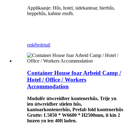
Applikaasje: Hûs, hotel, sidekantoar, hierhûs,
beppehûs, kabine ensfh.
enkête
detail
Container House foar Arbeid Camp /
Hotel / Office / Workers
Accommodation
Modulêr útwreidber kontenerhûs, Trije yn
ien útwreidber stielen hûs,
kantoarkontenerhûs, Prefab fold kontenerhûs
Grutte: L5850 * W6600 * H2500mm, it kin 2
huzen yn ien 40ft laden.