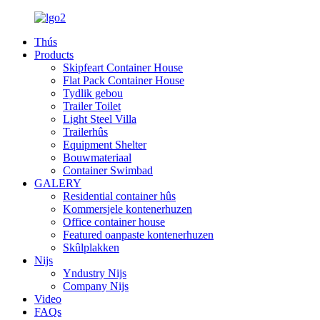
Thús
Products
Skipfeart Container House
Flat Pack Container House
Tydlik gebou
Trailer Toilet
Light Steel Villa
Trailerhûs
Equipment Shelter
Bouwmateriaal
Container Swimbad
GALERY
Residential container hûs
Kommersjele kontenerhuzen
Office container house
Featured oanpaste kontenerhuzen
Skûlplakken
Nijs
Yndustry Nijs
Company Nijs
Video
FAQs