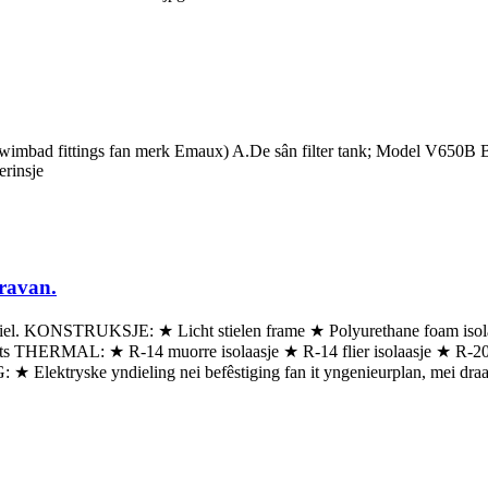
le swimbad fittings fan merk Emaux) A.De sân filter tank; Model V65
erinsje
aravan.
aniel. KONSTRUKSJE: ★ Licht stielen frame ★ Polyurethane foam isola
ights THERMAL: ★ R-14 muorre isolaasje ★ R-14 flier isolaasje ★ R
lektryske yndieling nei befêstiging fan it yngenieurplan, mei draad, 