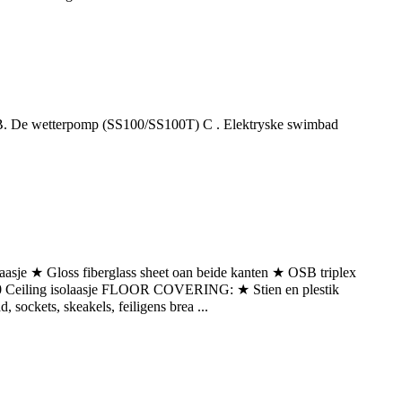
0B B. De wetterpomp (SS100/SS100T) C . Elektryske swimbad
asje ★ Gloss fiberglass sheet oan beide kanten ★ OSB triplex
-20 Ceiling isolaasje FLOOR COVERING: ★ Stien en plestik
sockets, skeakels, feiligens brea ...