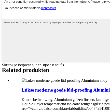
Skriuw jo berjocht hjir en stjoer it nei ús
Related produkten
Lúkse moderne goede lûd-proofing Alumini
Koarte beskriuwing: Aluminium glêzen finsters fan hege
Double Layer temperearjend isolearre feiligensglês: Sp
src="//cdn.globalso.com/hkprefabbuilding/0b474a1410