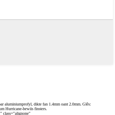
oar aluminiumprofyl, dikte fan 1.4mm oant 2.0mm. Glês:
m Hurricane-bewiis finsters.
 class="alignone"