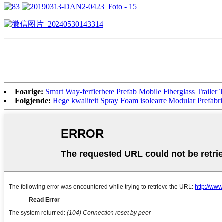
Foarige:
Smart Way-ferfierbere Prefab Mobile Fiberglass Trailer T
Folgjende:
Hege kwaliteit Spray Foam isolearre Modular Prefabr