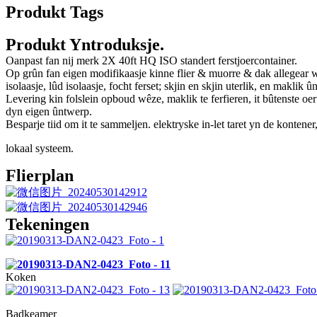
Produkt Tags
Produkt Yntroduksje.
Oanpast fan nij merk 2X 40ft HQ ISO standert ferstjoercontainer.
Op grûn fan eigen modifikaasje kinne flier & muorre & dak allegear w
isolaasje, lûd isolaasje, focht ferset; skjin en skjin uterlik, en maklik û
Levering kin folslein opboud wêze, maklik te ferfieren, it bûtenste oe
dyn eigen ûntwerp.
Besparje tiid om it te sammeljen. elektryske in-let taret yn de kontene
lokaal systeem.
Flierplan
Tekeningen
Koken
Badkeamer