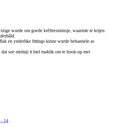
izige wurde om goede krêftresistinsje, waarmte te krijen
nderhâld.
rflak en ynderlike fittings kinne wurde behannele as
r, dat soe meitsje it hiel maklik om te hook-up mei