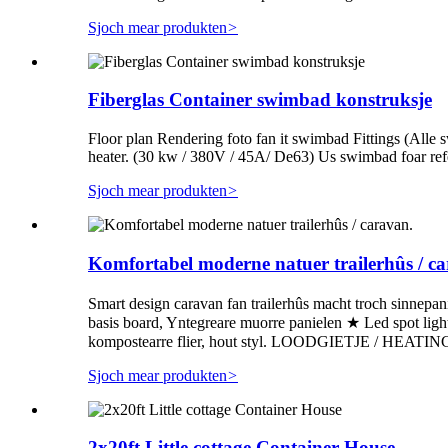
Sjoch mear produkten
>
Fiberglas Container swimbad konstruksje
Floor plan Rendering foto fan it swimbad Fittings (Al
heater. (30 kw / 380V / 45A/ De63) Us swimbad foar ref
Sjoch mear produkten
>
Komfortabel moderne natuer trailerhûs / c
Smart design caravan fan trailerhûs macht troch sinnep
basis board, Yntegreare muorre panielen ★ Led spot l
kompostearre flier, hout styl. LOODGIETJE / HEATING: ★ E
Sjoch mear produkten
>
2x20ft Little cottage Container House