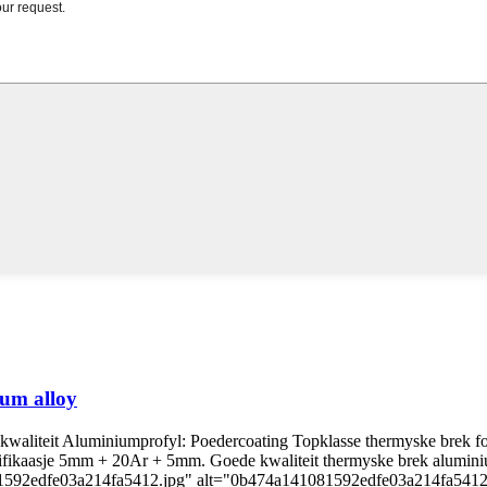
um alloy
 kwaliteit Aluminiumprofyl: Poedercoating Topklasse thermyske brek f
esifikaasje 5mm + 20Ar + 5mm. Goede kwaliteit thermyske brek aluminiu
81592edfe03a214fa5412.jpg" alt="0b474a141081592edfe03a214fa5412″