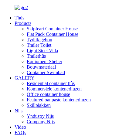
Thús
Products
Skipfeart Container House
Flat Pack Container House
Tydlik gebou
Trailer Toilet
Light Steel Villa
Trailerhûs
Equipment Shelter
Bouwmateriaal
Container Swimbad
GALERY
Residential container hûs
Kommersjele kontenerhuzen
Office container house
Featured oanpaste kontenerhuzen
Skûlplakken
Nijs
Yndustry Nijs
Company Nijs
Video
FAQs