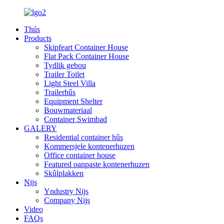
Thús
Products
Skipfeart Container House
Flat Pack Container House
Tydlik gebou
Trailer Toilet
Light Steel Villa
Trailerhûs
Equipment Shelter
Bouwmateriaal
Container Swimbad
GALERY
Residential container hûs
Kommersjele kontenerhuzen
Office container house
Featured oanpaste kontenerhuzen
Skûlplakken
Nijs
Yndustry Nijs
Company Nijs
Video
FAQs