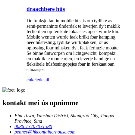
draachbere hûs
De funksje fan in mobile hûs is om tydlike as
semi-permaninte ûnderdak te leverjen dy't maklik
ferfierd en op ferskate lokaasjes opset wurde kin.
Mobile wenten wurde faak brûkt foar kamping,
needhúsfesting, tydlike wurkplakken, of as
oplossing foar minsken dy't faak ferhúzje moatte.
Se binne ûntworpen om lichtgewicht, kompakt
en maklik te montearjen, en leverje handige en
fleksibele húsfestingopsjes foar in ferskaat oan
situaasjes.
enkête
detail
kontakt mei ús opnimme
Ehu Town, Yanshan District, Shangrao City, Jiangxi
Province, Sina
0086-13707031380
penney@hkcontainerhouse.com