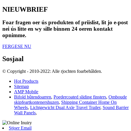
NIEUWBRIEF
Foar fragen oer ús produkten of priislist, lit jo e-post
nei ús litte en wy sille binnen 24 oeren kontakt
opnimme.
FERGESE NU
Sosjaal
© Copyright - 2010-2022: Alle rjochten foarbehâlden.
Hot Products
Sitemap
AMP Mobile
Bifold bûtendoarren
,
Poedercoated sliding finsters
,
Omboude
skipfeartkontenershuzen
,
Shipping Container Home On
Wheels
,
Lichtgewicht Dual Axle Travel Trailer
,
Sound Barrier
Wall Panels
,
Stjoer Email