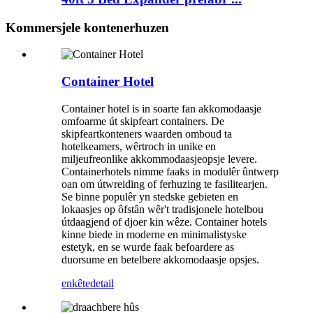
Kommersjele kontenerhuzen
Container Hotel
Container hotel is in soarte fan akkomodaasje
omfoarme út skipfeart containers. De
skipfeartkonteners waarden omboud ta
hotelkeamers, wêrtroch in unike en
miljeufreonlike akkommodaasjeopsje levere.
Containerhotels nimme faaks in modulêr ûntwerp
oan om útwreiding of ferhuzing te fasilitearjen.
Se binne populêr yn stedske gebieten en
lokaasjes op ôfstân wêr't tradisjonele hotelbou
útdaagjend of djoer kin wêze. Container hotels
kinne biede in moderne en minimalistyske
estetyk, en se wurde faak befoardere as
duorsume en betelbere akkomodaasje opsjes.
enkête
detail