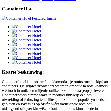
Container Hotel
Koarte beskriuwing:
Container hotel is in soarte fan akkomodaasje omfoarme út skipfeart
containers. De skipfeartkonteners waarden omboud ta hotelkeamers,
wêrtroch in unike en miljeufreonlike akkommodaasjeopsje levere.
Containerhotels nimme faaks in modulêr ûntwerp oan om
útwreiding of ferhuzing te fasilitearjen. Se binne populêr yn stedske
gebieten en lokaasjes op ôfstân wêr't tradisjonele hotelbou
útdaagjend of djoer kin wêze. Container hotels kinne biede in