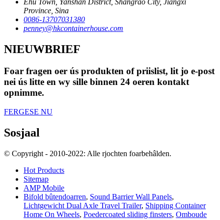
Ehu Town, Yanshan District, Shangrao City, Jiangxi
Province, Sina
0086-13707031380
penney@hkcontainerhouse.com
NIEUWBRIEF
Foar fragen oer ús produkten of priislist, lit jo e-post
nei ús litte en wy sille binnen 24 oeren kontakt
opnimme.
FERGESE NU
Sosjaal
© Copyright - 2010-2022: Alle rjochten foarbehâlden.
Hot Products
Sitemap
AMP Mobile
Bifold bûtendoarren
,
Sound Barrier Wall Panels
,
Lichtgewicht Dual Axle Travel Trailer
,
Shipping Container
Home On Wheels
,
Poedercoated sliding finsters
,
Omboude