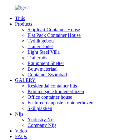
Thús
Products
Skipfeart Container House
Flat Pack Container House
Tydlik gebou
Trailer Toilet
Light Steel Villa
Trailerhûs
Equipment Shelter
Bouwmateriaal
Container Swimbad
GALERY
Residential container hûs
Kommersjele kontenerhuzen
Office container house
Featured oanpaste kontenerhuzen
Skûlplakken
Nijs
Yndustry Nijs
Company Nijs
Video
FAQs