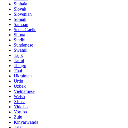
Sinhala
Slovak
Slovenian
Somali
Samoan
Scots Gaelic
Shona
Sindhi
Sundanese
Swahili
Tajik
Tamil
Telugu
Thai
Ukrainian
Urdu
Uzbek
Vietnamese
Welsh
Xhosa
Yiddish
Yoruba
Zulu
Kinyarwanda
Tatar