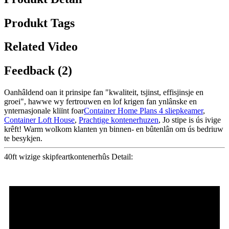
Produkt Tags
Related Video
Feedback (2)
Oanhâldend oan it prinsipe fan "kwaliteit, tsjinst, effisjinsje en
groei", hawwe wy fertrouwen en lof krigen fan ynlânske en
ynternasjonale kliïnt foar
Container Home Plans 4 sliepkeamer
,
Container Loft House
,
Prachtige kontenerhuzen
, Jo stipe is ús ivige
krêft! Warm wolkom klanten yn binnen- en bûtenlân om ús bedriuw
te besykjen.
40ft wizige skipfeartkontenerhûs Detail: