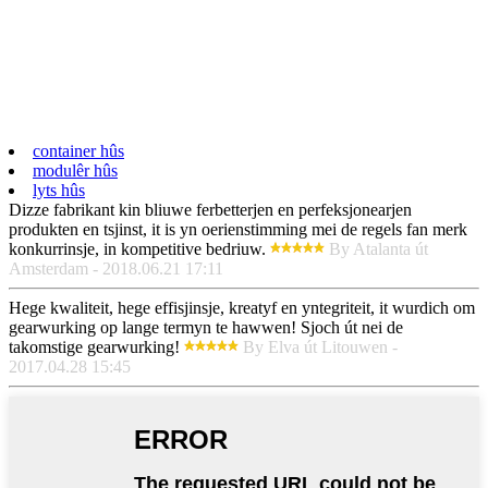
container hûs
modulêr hûs
lyts hûs
Dizze fabrikant kin bliuwe ferbetterjen en perfeksjonearjen
produkten en tsjinst, it is yn oerienstimming mei de regels fan merk
konkurrinsje, in kompetitive bedriuw.
By Atalanta út
Amsterdam - 2018.06.21 17:11
Hege kwaliteit, hege effisjinsje, kreatyf en yntegriteit, it wurdich om
gearwurking op lange termyn te hawwen! Sjoch út nei de
takomstige gearwurking!
By Elva út Litouwen -
2017.04.28 15:45