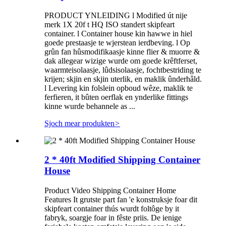
PRODUCT YNLEIDING l Modified út nije
merk 1X 20f t HQ ISO standert skipfeart
container. l Container house kin hawwe in hiel
goede prestaasje te wjerstean ierdbeving. l Op
grûn fan hûsmodifikaasje kinne flier & muorre &
dak allegear wizige wurde om goede krêftferset,
waarmteisolaasje, lûdsisolaasje, fochtbestriding te
krijen; skjin en skjin uterlik, en maklik ûnderhâld.
l Levering kin folslein opboud wêze, maklik te
ferfieren, it bûten oerflak en ynderlike fittings
kinne wurde behannele as ...
Sjoch mear produkten
>
2 * 40ft Modified Shipping Container
House
Product Video Shipping Container Home
Features It grutste part fan 'e konstruksje foar dit
skipfeart container thús wurdt foltôge by it
fabryk, soargje foar in fêste priis. De ienige