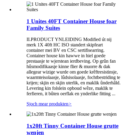
1 Unites 40FT Container House foar
Family Suites
II.PRODUCT YNLEIDING Modified út nij
merk 1X 40ft HC ISO standert skipfeart
container mei BV en CSC sertifisearring.
Container house kin hawwe in hiel goede
prestaasje te wjerstean ierdbeving. Op grûn fan
hûsmodifikaasje kinne flier & muorre & dak
allegear wizige wurde om goede krêftresistinsje,
waarmteisolaasje, lûdsisolaasje, fochtbestriding te
krijen; skjin en skjin uterlik, en maklik ûnderhâld.
Levering kin folslein opboud wêze, maklik te
ferfieren, it bûten oerflak en ynderlike fitting ...
Sjoch mear produkten
>
1x20ft Tinny Container House grutte
wenjen