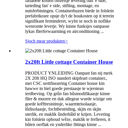
fariabele kosten omfetsje levering oan 'e side,
tarieding fan' e side, stifting, montage, en
nutsferbiningen. Containerhuzen biede in folslein
prefabrikeare opsje dy't de boukosten op it terrein
signifikant ferminderet, wylst se noch in noflike
wenromte leverje. Wy kinne funksjes oanpasse
lykas flierferwaarming en airconditioning ...
Sjoch mear produkten
>
2x20ft Little cottage Container House
PRODUCT YNLEIDING Oanpast fan nij merk
2X 20ft HQ ISO standert skipfeart container.,
mei CSC sertifisearring Container house kin
hawwe in hiel goede prestaasje te wjerstean
ierdbeving. Op grûn fan hûsmodifikaasje kinne
flier & muorre en dak allegear wurde wizige om
goede krêftresistinsje, waarmteisolaasje,
lûdisolaasje, fochtbestriding, skjin en skjin
uterlik, en maklik ûnderhâld te krijen. Levering
kin folslein opboud wêze, maklik te ferfieren, it
bûten oerflak en ynderlike fittings kinne ...