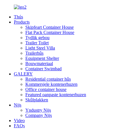
Thús
Products
Skipfeart Container House
Flat Pack Container House
Tydlik gebou
Trailer Toilet
Light Steel Villa
Trailerhûs
Equipment Shelter
Bouwmateriaal
Container Swimbad
GALERY
Residential container hûs
Kommersjele kontenerhuzen
Office container house
Featured oanpaste kontenerhuzen
Skûlplakken
Nijs
Yndustry Nijs
Company Nijs
Video
FAQs