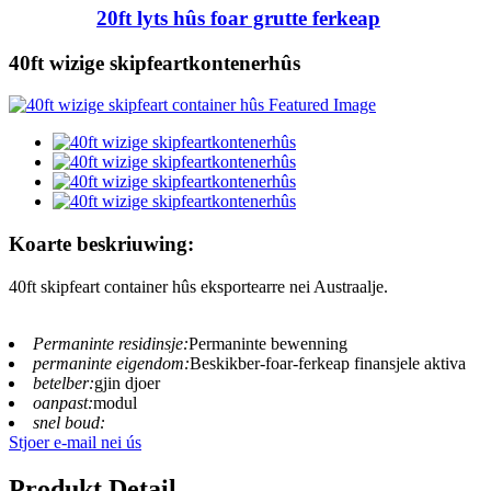
20ft lyts hûs foar grutte ferkeap
40ft wizige skipfeartkontenerhûs
Koarte beskriuwing:
40ft skipfeart container hûs eksportearre nei Austraalje.
Permaninte residinsje:
Permaninte bewenning
permaninte eigendom:
Beskikber-foar-ferkeap finansjele aktiva
betelber:
gjin djoer
oanpast:
modul
snel boud:
Stjoer e-mail nei ús
Produkt Detail