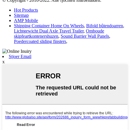
© Copyright - 2010-2022: Alle rjochten foarbehâlden.
Hot Products
Sitemap
AMP Mobile
Shipping Container Home On Wheels
,
Bifold bûtendoarren
,
Lichtgewicht Dual Axle Travel Trailer
,
Omboude
skipfeartkontenershuzen
,
Sound Barrier Wall Panels
,
Poedercoated sliding finsters
,
Stjoer Email
x