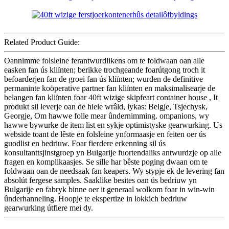
Related Product Guide:
Oannimme folsleine ferantwurdlikens om te foldwaan oan alle
easken fan ús kliïnten; berikke trochgeande foarútgong troch it
befoarderjen fan de groei fan ús kliïnten; wurden de definitive
permaninte koöperative partner fan kliïnten en maksimalisearje de
belangen fan kliïnten foar 40ft wizige skipfeart container house , It
produkt sil leverje oan de hiele wrâld, lykas: Belgje, Tsjechysk,
Georgje, Om hawwe folle mear ûndernimming. ompanions, wy
hawwe bywurke de item list en sykje optimistyske gearwurking. Us
webside toant de lêste en folsleine ynformaasje en feiten oer ús
guodlist en bedriuw. Foar fierdere erkenning sil ús
konsultanttsjinstgroep yn Bulgarije fuortendaliks antwurdzje op alle
fragen en komplikaasjes. Se sille har bêste poging dwaan om te
foldwaan oan de needsaak fan keapers. Wy stypje ek de levering fan
absolút fergese samples. Saaklike besites oan ús bedriuw yn
Bulgarije en fabryk binne oer it generaal wolkom foar in win-win
ûnderhanneling. Hoopje te ekspertize in lokkich bedriuw
gearwurking útfiere mei dy.