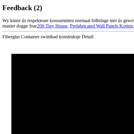
Feedback (2)
Wy kinne ús respekteare konsuminten normaal folbringe mei ús geweldi
manier dogge foar
20ft Tiny House
,
Prefabricated Wall Panels Kosten
Fiberglas Container swimbad konstruksje Detail: