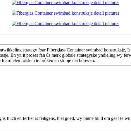
twikkeling strategy foar Fiberglass Container swimbad konstruksje, It 
oasje. En yn it proses fan ús merk globale strategyske yndieling wy fer
foardielen folslein te brûken en stribje nei bouwen.
g is fluch en ferfier is feiligens, hiel goed, wy binne bliid om gear te