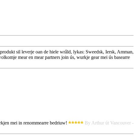
produkt sil leverje oan de hiele wrâld, lykas: Sweedsk, Iersk, Amman,
wolkomje mear en mear partners join ús, wurkje gear mei ús basearre
 wurkjen mei in renommearre bedriuw!
By Arthur út Vancouver -