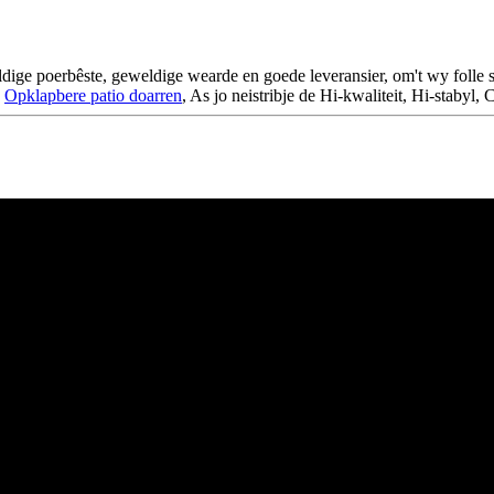
ge poerbêste, geweldige wearde en goede leveransier, om't wy folle spe
,
Opklapbere patio doarren
, As jo ​​neistribje de Hi-kwaliteit, Hi-staby