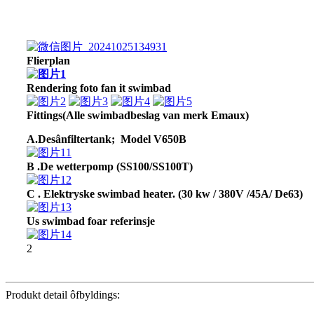
Flierplan
Rendering foto fan it swimbad
Fittings
(Alle swimbadbeslag van merk Emaux)
A.De
sân
filter
tank
;
Model V650B
B .
De wetterpomp (SS100/SS100T)
C . Elektryske swimbad heater. (30 kw / 380V /45A/ De63)
Us swimbad foar referinsje
2
Produkt detail ôfbyldings: