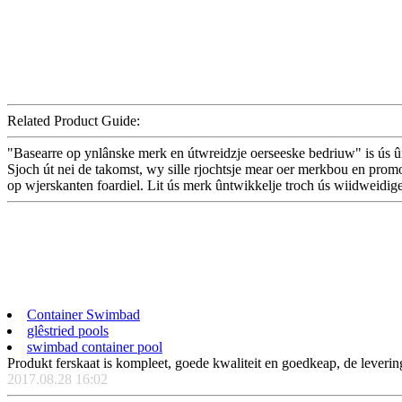
Related Product Guide:
"Basearre op ynlânske merk en útwreidzje oerseeske bedriuw" is ús ûn
Sjoch út nei de takomst, wy sille rjochtsje mear oer merkbou en prom
op wjerskanten foardiel. Lit ús merk ûntwikkelje troch ús wiidweidige 
Container Swimbad
glêstried pools
swimbad container pool
Produkt ferskaat is kompleet, goede kwaliteit en goedkeap, de leverin
2017.08.28 16:02