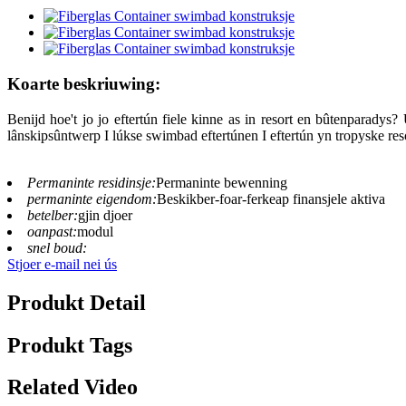
Koarte beskriuwing:
Benijd hoe't jo jo eftertún fiele kinne as in resort en bûtenparadys
lânskipsûntwerp I lúkse swimbad eftertúnen I eftertún yn tropyske res
Permaninte residinsje:
Permaninte bewenning
permaninte eigendom:
Beskikber-foar-ferkeap finansjele aktiva
betelber:
gjin djoer
oanpast:
modul
snel boud:
Stjoer e-mail nei ús
Produkt Detail
Produkt Tags
Related Video