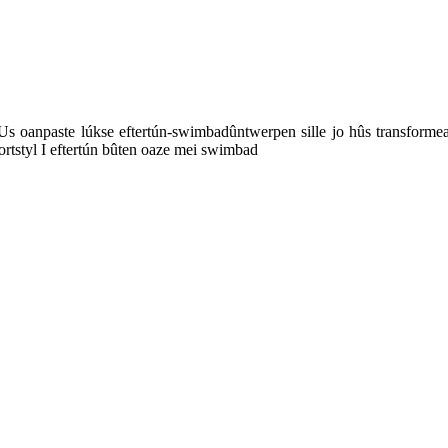
? Us oanpaste lúkse eftertún-swimbadûntwerpen sille jo hûs transforme
ortstyl I eftertún bûten oaze mei swimbad