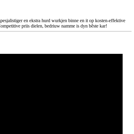
sjalistiger en ekstra hurd wurkjen binne en it op kosten-effektive
l, Competitive priis dielen, bedriuw namme is dyn bêste kar!