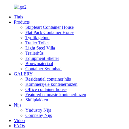
Thús
Products
Skipfeart Container House
Flat Pack Container House
Tydlik gebou
Trailer Toilet
Light Steel Villa
Trailerhûs
Equipment Shelter
Bouwmateriaal
Container Swimbad
GALERY
Residential container hûs
Kommersjele kontenerhuzen
Office container house
Featured oanpaste kontenerhuzen
Skûlplakken
Nijs
Yndustry Nijs
Company Nijs
Video
FAQs