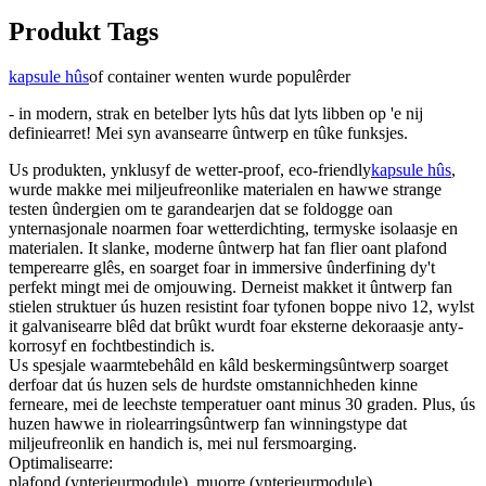
Produkt Tags
kapsule hûs
of container wenten wurde populêrder
- in modern, strak en betelber lyts hûs dat lyts libben op 'e nij
definiearret! Mei syn avansearre ûntwerp en tûke funksjes.
Us produkten, ynklusyf de wetter-proof, eco-friendly
kapsule hûs
,
wurde makke mei miljeufreonlike materialen en hawwe strange
testen ûndergien om te garandearjen dat se foldogge oan
ynternasjonale noarmen foar wetterdichting, termyske isolaasje en
materialen. It slanke, moderne ûntwerp hat fan flier oant plafond
temperearre glês, en soarget foar in immersive ûnderfining dy't
perfekt mingt mei de omjouwing. Derneist makket it ûntwerp fan
stielen struktuer ús huzen resistint foar tyfonen boppe nivo 12, wylst
it galvanisearre blêd dat brûkt wurdt foar eksterne dekoraasje anty-
korrosyf en fochtbestindich is.
Us spesjale waarmtebehâld en kâld beskermingsûntwerp soarget
derfoar dat ús huzen sels de hurdste omstannichheden kinne
ferneare, mei de leechste temperatuer oant minus 30 graden. Plus, ús
huzen hawwe in riolearringsûntwerp fan winningstype dat
miljeufreonlik en handich is, mei nul fersmoarging.
Optimalisearre:
plafond (ynterieurmodule), muorre (ynterieurmodule),