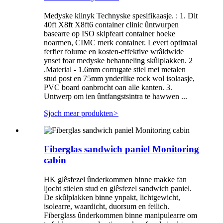
Medyske klinyk Technyske spesifikaasje. : 1. Dit
40ft X8ft X8ft6 container clinic ûntwurpen
basearre op ISO skipfeart container hoeke
noarmen, CIMC merk container. Levert optimaal
ferfier folume en kosten-effektive wrâldwide
ynset foar medyske behanneling skûlplakken. 2
.Material - 1.6mm corrugate stiel mei metalen
stud post en 75mm ynderlike rock wol isolaasje,
PVC board oanbrocht oan alle kanten. 3.
Untwerp om ien ûntfangstsintra te hawwen ...
Sjoch mear produkten
>
Fiberglas sandwich paniel Monitoring
cabin
HK glêsfezel ûnderkommen binne makke fan
ljocht stielen stud en glêsfezel sandwich paniel.
De skûlplakken binne ynpakt, lichtgewicht,
isolearre, waardicht, duorsum en feilich.
Fiberglass ûnderkommen binne manipulearre om