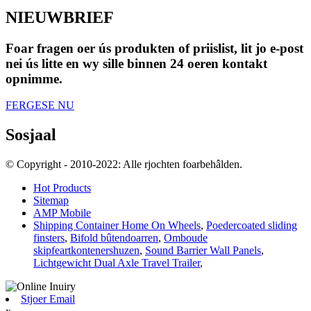
NIEUWBRIEF
Foar fragen oer ús produkten of priislist, lit jo e-post
nei ús litte en wy sille binnen 24 oeren kontakt
opnimme.
FERGESE NU
Sosjaal
© Copyright - 2010-2022: Alle rjochten foarbehâlden.
Hot Products
Sitemap
AMP Mobile
Shipping Container Home On Wheels
,
Poedercoated sliding
finsters
,
Bifold bûtendoarren
,
Omboude
skipfeartkontenershuzen
,
Sound Barrier Wall Panels
,
Lichtgewicht Dual Axle Travel Trailer
,
Stjoer Email