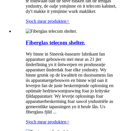
te foldwaan oan de stive easken fan de ierdgas
yndustry, de oalje yntsjinne en it telecom kabinet,
dy't makke it yntsjinne wurk makliker.
Sjoch mear produkten
>
Fiberglas telecom shelter.
Wy binne in Sineesk-basearre fabrikant fan
apparatuer gebouwen mei mear as 21 jier
ûnderfining yn it ûntwerpen en produsearje
apparatuer ûnderdak foar elke yndustry. Wy
binne grutsk op de kwaliteit en duorsumens fan
ús apparatuergebouwen en binne wijd oan it
leverjen fan de juste beskermjende oplossing en
optimale bedriuwsomjouwing foar jo krityske
fjildapparatuer. Wy leverje oplossings foar
apparatuerbeskerming foar sawol yndustriële as
gemeentlike tapassingen yn it heule lân. Us
fiberglass fjild ...
Sjoch mear produkten
>