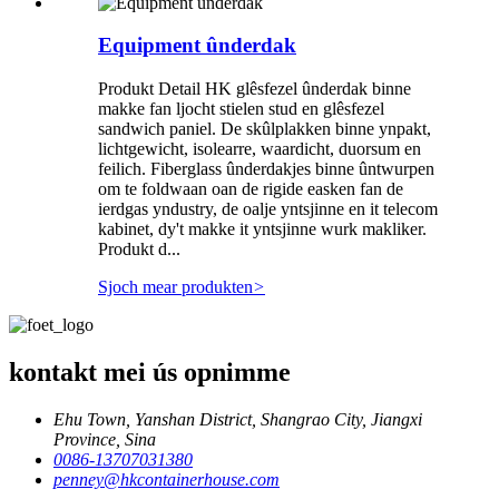
Equipment ûnderdak
Produkt Detail HK glêsfezel ûnderdak binne
makke fan ljocht stielen stud en glêsfezel
sandwich paniel. De skûlplakken binne ynpakt,
lichtgewicht, isolearre, waardicht, duorsum en
feilich. Fiberglass ûnderdakjes binne ûntwurpen
om te foldwaan oan de rigide easken fan de
ierdgas yndustry, de oalje yntsjinne en it telecom
kabinet, dy't makke it yntsjinne wurk makliker.
Produkt d...
Sjoch mear produkten
>
kontakt mei ús opnimme
Ehu Town, Yanshan District, Shangrao City, Jiangxi
Province, Sina
0086-13707031380
penney@hkcontainerhouse.com