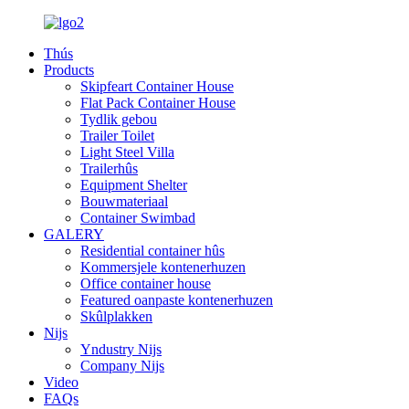
Thús
Products
Skipfeart Container House
Flat Pack Container House
Tydlik gebou
Trailer Toilet
Light Steel Villa
Trailerhûs
Equipment Shelter
Bouwmateriaal
Container Swimbad
GALERY
Residential container hûs
Kommersjele kontenerhuzen
Office container house
Featured oanpaste kontenerhuzen
Skûlplakken
Nijs
Yndustry Nijs
Company Nijs
Video
FAQs