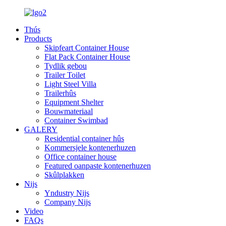
Thús
Products
Skipfeart Container House
Flat Pack Container House
Tydlik gebou
Trailer Toilet
Light Steel Villa
Trailerhûs
Equipment Shelter
Bouwmateriaal
Container Swimbad
GALERY
Residential container hûs
Kommersjele kontenerhuzen
Office container house
Featured oanpaste kontenerhuzen
Skûlplakken
Nijs
Yndustry Nijs
Company Nijs
Video
FAQs