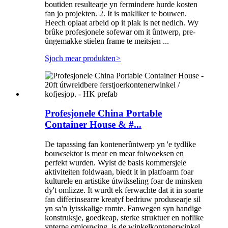
boutiden resultearje yn fermindere hurde kosten
fan jo projekten. 2. It is makliker te bouwen.
Heech oplaat arbeid op it plak is net nedich. Wy
brûke profesjonele sofewar om it ûntwerp, pre-
ûngemakke stielen frame te meitsjen ...
Sjoch mear produkten
>
Profesjonele China Portable
Container House & #...
De tapassing fan kontenerûntwerp yn 'e tydlike
bouwsektor is mear en mear folwoeksen en
perfekt wurden. Wylst de basis kommersjele
aktiviteiten foldwaan, biedt it in platfoarm foar
kulturele en artistike útwikseling foar de minsken
dy't omlizze. It wurdt ek ferwachte dat it in soarte
fan differinsearre kreatyf bedriuw produsearje sil
yn sa'n lytsskalige romte. Fanwegen syn handige
konstruksje, goedkeap, sterke struktuer en noflike
ynterne omjouwing, is de winkelkontenerwinkel