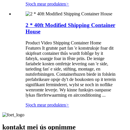
Sjoch mear produkten
>
2 * 40ft Modified Shipping Container
House
Product Video Shipping Container Home
Features It grutste part fan 'e konstruksje foar dit
skipfeart container thús wurdt foltôge by it
fabryk, soargje foar in fêste priis. De ienige
fariabele kosten omfetsje levering oan 'e side,
tarieding fan' e side, stifting, montage, en
nutsferbiningen. Containerhuzen biede in folslein
prefabrikeare opsje dy't de boukosten op it terrein
signifikant ferminderet, wylst se noch in noflike
wenromte leverje. Wy kinne funksjes oanpasse
lykas flierferwaarming en airconditioning ...
Sjoch mear produkten
>
kontakt mei ús opnimme