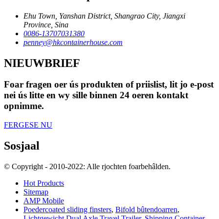
Ehu Town, Yanshan District, Shangrao City, Jiangxi
Province, Sina
0086-13707031380
penney@hkcontainerhouse.com
NIEUWBRIEF
Foar fragen oer ús produkten of priislist, lit jo e-post
nei ús litte en wy sille binnen 24 oeren kontakt
opnimme.
FERGESE NU
Sosjaal
© Copyright - 2010-2022: Alle rjochten foarbehâlden.
Hot Products
Sitemap
AMP Mobile
Poedercoated sliding finsters
,
Bifold bûtendoarren
,
Lichtgewicht Dual Axle Travel Trailer
,
Shipping Container