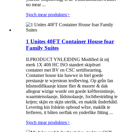
no mear ...
Sjoch mear produkten
>
1 Unites 40FT Container House foar
Family Suites
II.PRODUCT YNLEIDING Modified út nij
merk 1X 40ft HC ISO standert skipfeart
container mei BV en CSC sertifisearring.
Container house kin hawwe in hiel goede
prestaasje te wjerstean ierdbeving. Op grûn fan
hûsmodifikaasje kinne flier & muorre & dak
allegear wizige wurde om goede krêftresistinsje,
waarmteisolaasje, lûdsisolaasje, fochtbestriding te
krijen; skjin en skjin uterlik, en maklik ûnderhâld.
Levering kin folslein opboud wêze, maklik te
ferfieren, it bûten oerflak en ynderlike fitting ...
Sjoch mear produkten
>