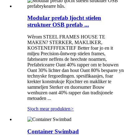
Modular prefab ljocht stielen
struktuer OSB prefab ...
Wêrom STEEL FRAMES HOUSE TE
MAKEN? STERKER, MAKLIKER,
KOSTENEFFFEKTIEF Better foar jo en it
miljeu Precision-ûntwerp stielen frames,
fabrisearre neffens de heechste noarmen,
Prefabricearre Oant 40% rapper om te bouwen
Oant 30% lichter dan hout Oant 80% besparre yn
technyske fergoedingen. spesifikaasjes, foar
krekter konstruksje Rjochter en makliker te
sammeljen Sterker en duorsumer Bouw
wenhuzen oant 40% rapper dan tradisjonele
metoaden ...
Sjoch mear produkten
>
Container Swimbad