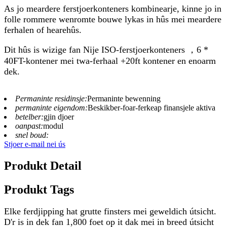
As jo ​​​​meardere ferstjoerkonteners kombinearje, kinne jo in
folle rommere wenromte bouwe lykas in hûs mei meardere
ferhalen of hearehûs.
Dit hûs is wizige fan Nije ISO-ferstjoerkonteners ，6 *
40FT-kontener mei twa-ferhaal +20ft kontener en enoarm
dek.
Permaninte residinsje:
Permaninte bewenning
permaninte eigendom:
Beskikber-foar-ferkeap finansjele aktiva
betelber:
gjin djoer
oanpast:
modul
snel boud:
Stjoer e-mail nei ús
Produkt Detail
Produkt Tags
Elke ferdjipping hat grutte finsters mei geweldich útsicht.
D'r is in dek fan 1,800 foet op it dak mei in breed útsicht